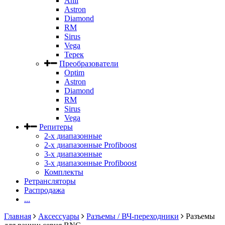
Anli
Astron
Diamond
RM
Sirus
Vega
Терек
Преобразователи
Optim
Astron
Diamond
RM
Sirus
Vega
Репитеры
2-х диапазонные
2-х диапазонные Profiboost
3-х диапазонные
3-х диапазонные Profiboost
Комплекты
Ретрансляторы
Распродажа
...
Главная
Аксессуары
Разъемы / ВЧ-переходники
Разъемы