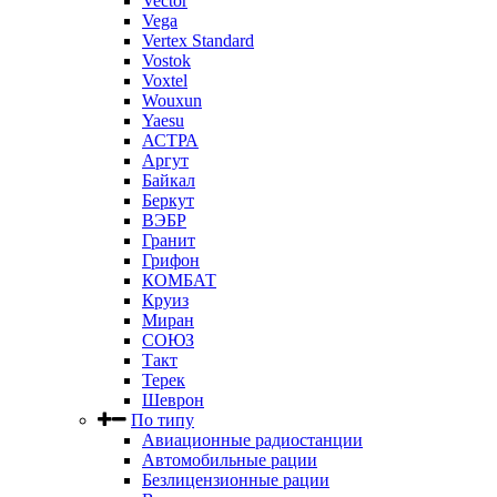
Vector
Vega
Vertex Standard
Vostok
Voxtel
Wouxun
Yaesu
АСТРА
Аргут
Байкал
Беркут
ВЭБР
Гранит
Грифон
КОМБАТ
Круиз
Миран
СОЮЗ
Такт
Терек
Шеврон
По типу
Авиационные радиостанции
Автомобильные рации
Безлицензионные рации