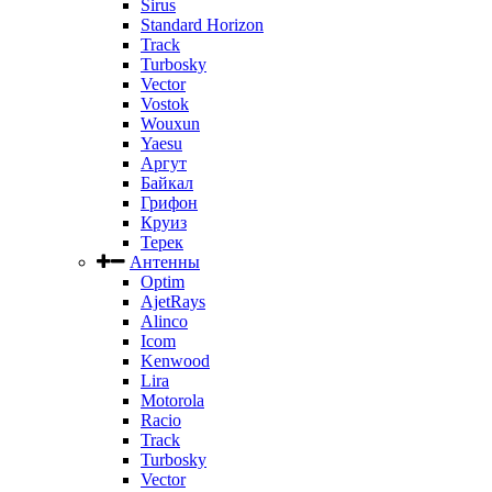
Sirus
Standard Horizon
Track
Turbosky
Vector
Vostok
Wouxun
Yaesu
Аргут
Байкал
Грифон
Круиз
Терек
Антенны
Optim
AjetRays
Alinco
Icom
Kenwood
Lira
Motorola
Racio
Track
Turbosky
Vector