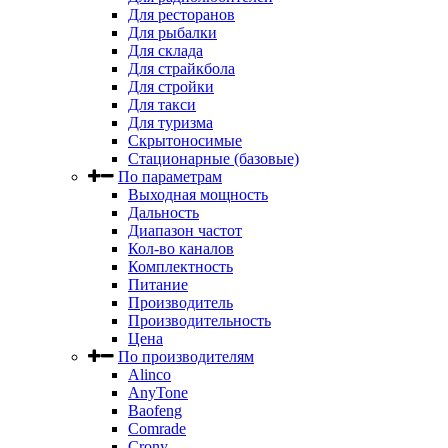
Для ресторанов
Для рыбалки
Для склада
Для страйкбола
Для стройки
Для такси
Для туризма
Скрытоносимые
Стационарные (базовые)
По параметрам
Выходная мощность
Дальность
Диапазон частот
Кол-во каналов
Комплектность
Питание
Производитель
Производительность
Цена
По производителям
Alinco
AnyTone
Baofeng
Comrade
Crony