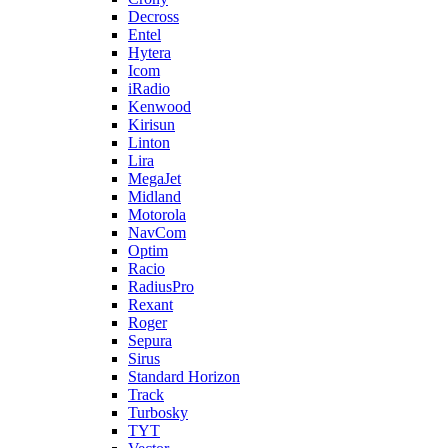
Decross
Entel
Hytera
Icom
iRadio
Kenwood
Kirisun
Linton
Lira
MegaJet
Midland
Motorola
NavCom
Optim
Racio
RadiusPro
Rexant
Roger
Sepura
Sirus
Standard Horizon
Track
Turbosky
TYT