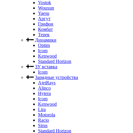
Vostok
Wouxun
Yaesu
Аргут
Грифон
Комбат
Терек
Динамики
Optim
Icom
Kenwood
Standard Horizon
ЗУ вставка
Icom
Зарядные устройства
AjetRays
Alinco
Hytera
Icom
Kenwood
Lira
Motorola
Racio
Sirus
Standard Horizon