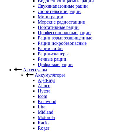
Водонепроницаемые рации
Двухдиапазонные рации
Любительские рации
Мини рации
Морские радиостанции
Портативные рации
Профессиональные рации
Рации взрывозащищенные
Рации искробезопасные
Рации си-би
Рации-сканеры
Речные рации
Цифровые рации
Аксессуары
Аккумуляторы
AjetRays
Alinco
Hytera
Icom
Kenwood
Lira
Midland
Motorola
Racio
Roger