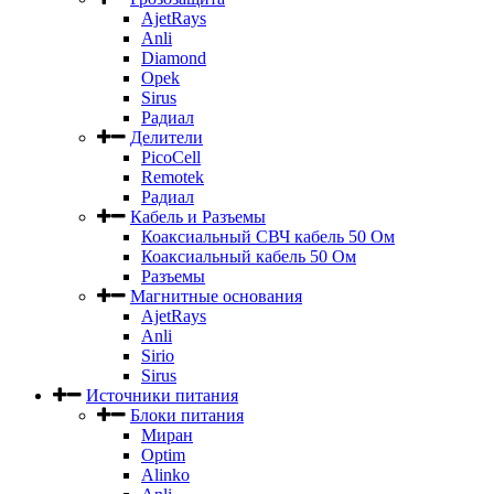
AjetRays
Anli
Diamond
Opek
Sirus
Радиал
Делители
PicoCell
Remotek
Радиал
Кабель и Разъемы
Коаксиальный СВЧ кабель 50 Ом
Коаксиальный кабель 50 Ом
Разъемы
Магнитные основания
AjetRays
Anli
Sirio
Sirus
Источники питания
Блоки питания
Миран
Optim
Alinko