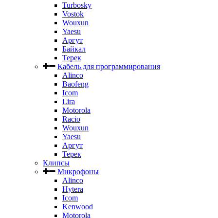
Turbosky
Vostok
Wouxun
Yaesu
Аргут
Байкал
Терек
Кабель для программирования
Alinco
Baofeng
Icom
Lira
Motorola
Racio
Wouxun
Yaesu
Аргут
Терек
Клипсы
Микрофоны
Alinco
Hytera
Icom
Kenwood
Motorola