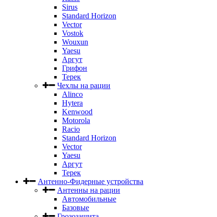
Sirus
Standard Horizon
Vector
Vostok
Wouxun
Yaesu
Аргут
Грифон
Терек
Чехлы на рации
Alinco
Hytera
Kenwood
Motorola
Racio
Standard Horizon
Vector
Yaesu
Аргут
Терек
Антенно-Фидерные устройства
Антенны на рации
Автомобильные
Базовые
Грозозащита