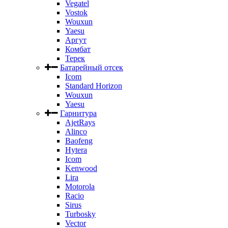
Vegatel
Vostok
Wouxun
Yaesu
Аргут
Комбат
Терек
Батарейный отсек
Icom
Standard Horizon
Wouxun
Yaesu
Гарнитура
AjetRays
Alinco
Baofeng
Hytera
Icom
Kenwood
Lira
Motorola
Racio
Sirus
Turbosky
Vector