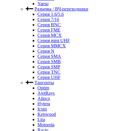
Yaesu
Разъемы / ВЧ-переходники
Серия 1.6/5.6
Серия 7/16
Серия BNC
Серия FME
Серия MCX
Серия mini UHF
Серия MMCX
Серия N
Серия SMA
Серия SMB
Серия SMP
Серия TNC
Серия UHF
Тангенты
Optim
AjetRays
Alinco
Hytera
Icom
Kenwood
Lira
Motorola
Racio